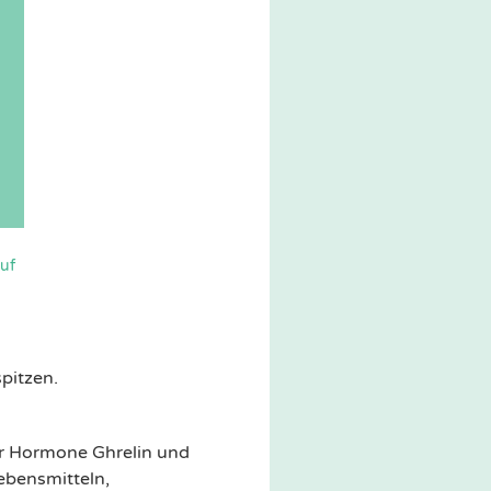
uf
pitzen.
er Hormone Ghrelin und
ebensmitteln,