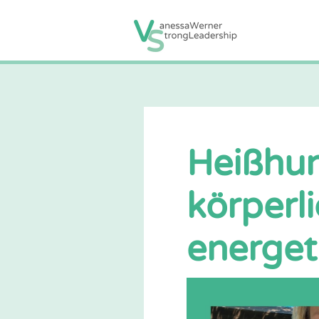
Heißhun
körperl
energet