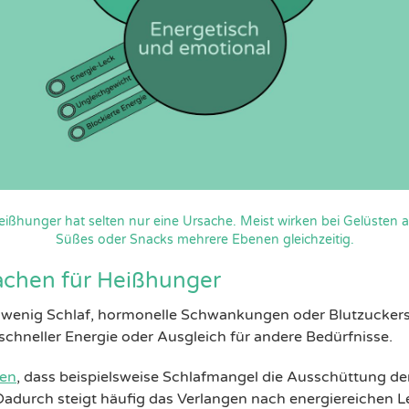
eißhunger hat selten nur eine Ursache. Meist wirken bei Gelüsten a
Süßes oder Snacks mehrere Ebenen gleichzeitig.
achen für Heißhunger
 wenig Schlaf, hormonelle Schwankungen oder Blutzuckers
schneller Energie oder Ausgleich für andere Bedürfnisse.
ien
, dass beispielsweise Schlafmangel die Ausschüttung d
Dadurch steigt häufig das Verlangen nach energiereichen L