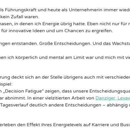
als Führungskraft und heute als Unternehmerin immer wieder
 kein Zufall waren.
Phasen, in denen ich Energie übrig hatte. Eben nicht nur fü
, für innovative Ideen und um Chancen zu ergreifen.
ungen entstanden. Große Entscheidungen. Und das Wachs
en ich körperlich und mental am Limit war und mich mit vie
rung deckt sich an der Stelle übrigens auch mit verschied
spiel:
 „Decision Fatigue“ zeigen, dass unsere Entscheidungsqual
 abnimmt. In einer vielzitierten Arbeit von
Danziger, Leva
 Tagesverlauf deutlich andere Entscheidungen – abhängig d
eben den Effekt ihres Energielevels auf Karriere und Busin