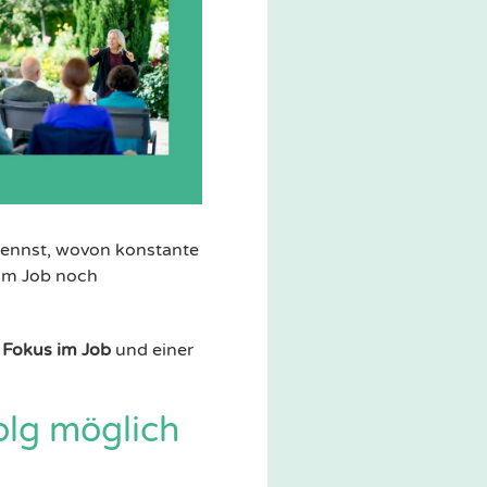
rkennst, wovon konstante
 im Job noch
r
Fokus im Job
und einer
olg möglich