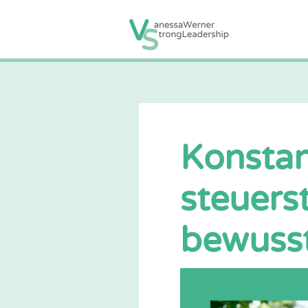
Konstan
steuers
bewusst