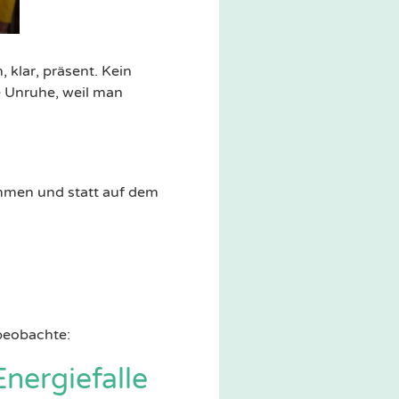
 klar, präsent. Kein
e Unruhe, weil man
mmen und statt auf dem
 beobachte:
Energiefalle