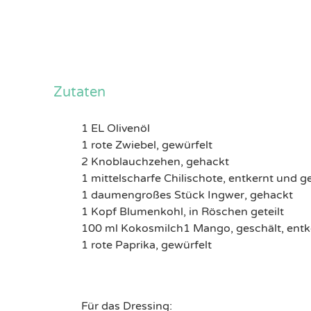
Zutaten
1 EL Olivenöl​
1 rote Zwiebel, gewürfelt
​2 Knoblauchzehen, gehackt​
1 mittelscharfe Chilischote, entkernt und g
1 daumengroßes Stück Ingwer, gehackt​
1 Kopf Blumenkohl, in Röschen geteilt​
100 ml Kokosmilch​1 Mango, geschält, entke
1 rote Paprika, gewürfelt
Für das Dressing​​: