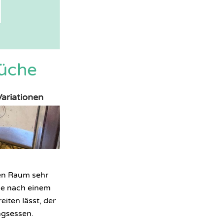
küche
Variationen
gen Raum sehr
che nach einem
eiten lässt, der
ingsessen.