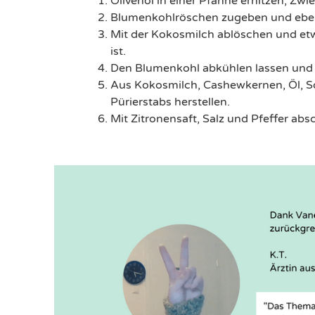
Olivenöl in einer Pfanne erhitzen, Zwi
Blumenkohlröschen zugeben und ebenfa
Mit der Kokosmilch ablöschen und et
ist.​
Den Blumenkohl abkühlen lassen und 
Aus Kokosmilch, Cashewkernen, Öl, So
Pürierstabs herstellen.​
Mit Zitronensaft, Salz und Pfeffer ab