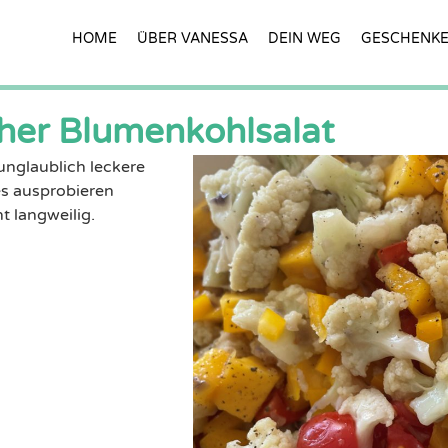
HOME
ÜBER VANESSA
DEIN WEG
GESCHENK
cher Blumenkohlsalat
unglaublich leckere
es ausprobieren
t langweilig.