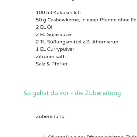
100 ml Kokosmilch​
50 g Cashewkerne, in einer Pfanne ohne Fet
2 EL Öl
​2 EL Sojasauce​
2 TL Süßungsmittel z.B. Ahornsirup​
1 EL Currypulver​
Zitronensaft​
Salz & Pfeffer​
So gehst du vor - die Zubereitung
Zubereitung: