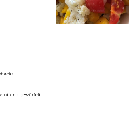
ehackt​
rnt und gewürfelt​