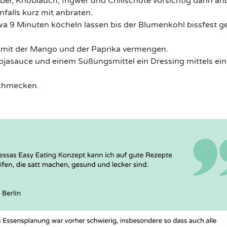
ebel, Knoblauch, Ingwer und Chilischote vorsichtig darin anb
lls kurz mit anbraten.​
wa 9 Minuten köcheln lassen bis der Blumenkohl bissfest 
mit der Mango und der Paprika vermengen.​
jasauce und einem Süßungsmittel ein Dressing mittels ei
schmecken.