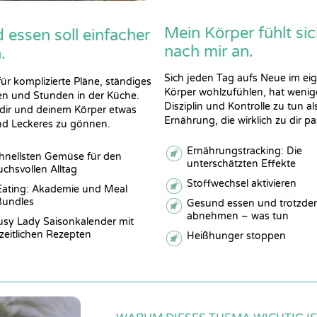
Mein Körper fühlt sic
essen soll einfacher
nach mir an.
.
Sich jeden Tag aufs Neue im ei
für komplizierte Pläne, ständiges
Körper wohlzufühlen, hat wenig
n und Stunden in der Küche.
Disziplin und Kontrolle zu tun al
 dir und deinem Körper etwas
Ernährung, die wirklich zu dir pa
nd Leckeres zu gönnen.
Ernährungstracking: Die
chnellsten Gemüse für den
unterschätzten Effekte
chsvollen Alltag
Stoffwechsel aktivieren
Eating: Akademie und Meal
Bundles
Gesund essen und trotzde
abnehmen – was tun
usy Lady Saisonkalender mit
zeitlichen Rezepten
Heißhunger stoppen