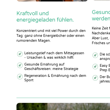
Gesund 
Kraftvoll und
werden
energiegeladen fühlen.
Keine Zeit 
Konzentriert und mit viel Power durch den
Nachdenke
Tag: ganz ohne Energielöcher oder einen
Aber Lust,
rumorenden Magen.
Frisches u
Leistungstief nach dem Mittagessen
Die s
- Ursachen & was wirklich hilft
anspru
Gesunde Ernährung auf
Easy 
Geschäftsreisen: meine Strategie
Prep 
Regeneration & Ernährung nach dem
Der B
Sport
jahres