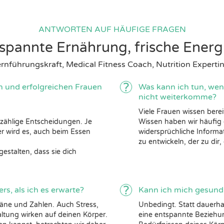
ANTWORTEN AUF HÄUFIGE FRAGEN
tspannte Ernährung, frische Ener
rnführungskraft, Medical Fitness Coach, Nutrition Exper
n und erfolgreichen Frauen
Was kann ich tun, wen
nicht weiterkomme?
Viele Frauen wissen bere
nzählige Entscheidungen. Je
Wissen haben wir häufig 
er wird es, auch beim Essen
widersprüchliche Informa
zu entwickeln, der zu di
estalten, dass sie dich
s, als ich es erwarte?
Kann ich mich gesund
Pläne und Zahlen. Auch Stress,
Unbedingt. Statt dauerhaf
ltung wirken auf deinen Körper.
eine entspannte Bezieh