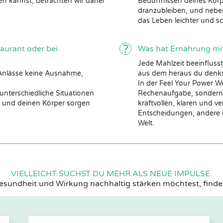
en kannst, betrachten wir daher
Bedürfnissen deines Körper
dranzubleiben, und neben
das Leben leichter und s
aurant oder bei
Was hat Ernährung mit
Jede Mahlzeit beeinfluss
e Anlässe keine Ausnahme,
aus dem heraus du denkst
In der Feel Your Power We
unterschiedliche Situationen
Rechenaufgabe, sondern a
h und deinen Körper sorgen
kraftvollen, klaren und 
Entscheidungen, andere E
Welt.
VIELLEICHT SUCHST DU MEHR ALS NEUE IMPULSE.
esundheit und Wirkung nachhaltig stärken möchtest, finde