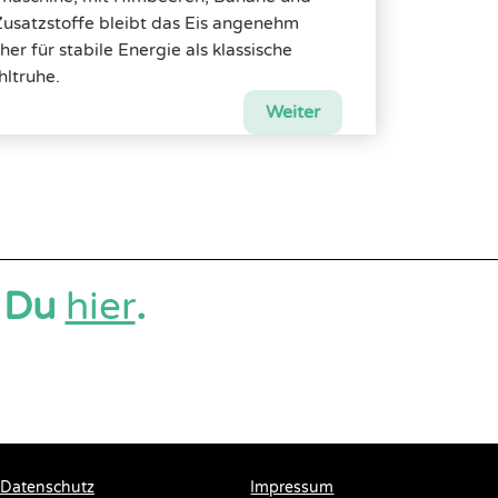
Zusatzstoffe bleibt das Eis angenehm
er für stabile Energie als klassische
ltruhe.
Weiter
t Du
hier
.
Datenschutz
Impressum