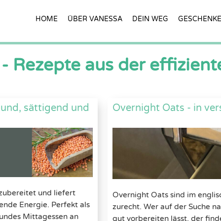
HOME
ÜBER VANESSA
DEIN WEG
GESCHENK
- Rezepte aus der effizien
sund, sättigend und
Overnight Oats - in ve
zubereitet und liefert
Overnight Oats sind im engli
tende Energie. Perfekt als
zurecht. Wer auf der Suche na
sundes Mittagessen an
gut vorbereiten lässt, der find