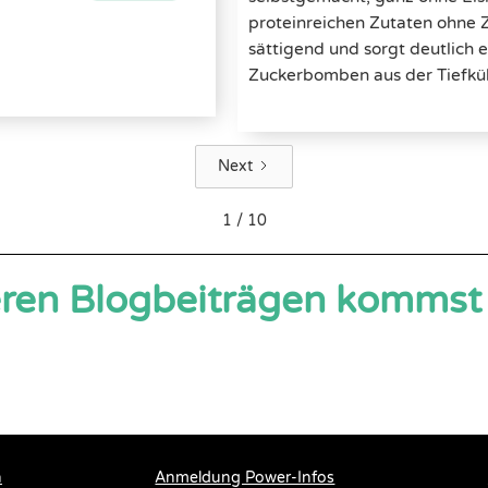
proteinreichen Zutaten ohne 
sättigend und sorgt deutlich eh
Zuckerbomben aus der Tiefküh
Next
1 / 10
eren Blogbeiträgen komms
n
Anmeldung Power-Infos