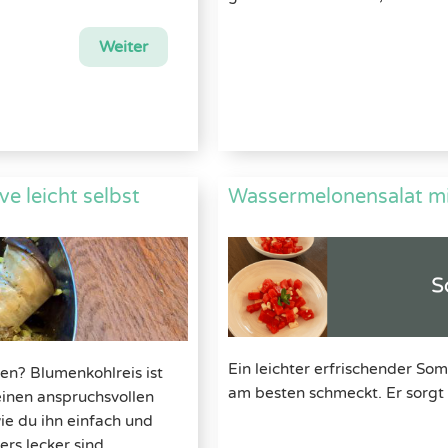
Weiter
e leicht selbst
Wassermelonensalat mi
Ein leichter erfrischender So
en? Blumenkohlreis ist
am besten schmeckt. Er sorgt f
einen anspruchsvollen
wie du ihn einfach und
rs lecker sind.